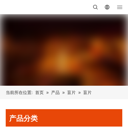
当前所在位置:
首页
»
产品
»
盲片
»
盲片
产品分类