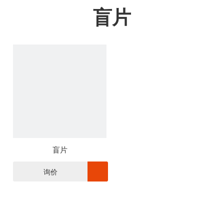
盲片
盲片
询价