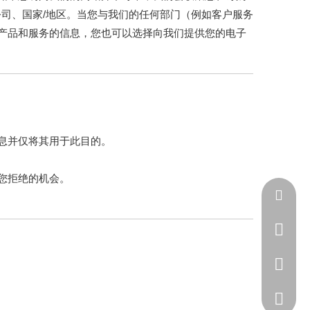
公司、国家/地区。当您与我们的任何部门（例如客户服务
产品和服务的信息，您也可以选择向我们提供您的电子
息并仅将其用于此目的。
您拒绝的机会。
tyselli
137936
0536-83
137936